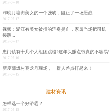
2017-07-18
昨晚月塘街美女的一个强吻，阻止了一场恶战
2017-07-17
视频：涵江有美女被撞的浑身是血，家属当场把司机
揍趴...
2017-07-17
忠门镇有十几个人组团跳楼?这年头赚点钱真的不容易!
2017-07-16
新度蒲坂村赛龙舟现场，一群人差点打起来！
2017-07-15
建材资讯
怎样选一个好浴霸？
2017-05-15