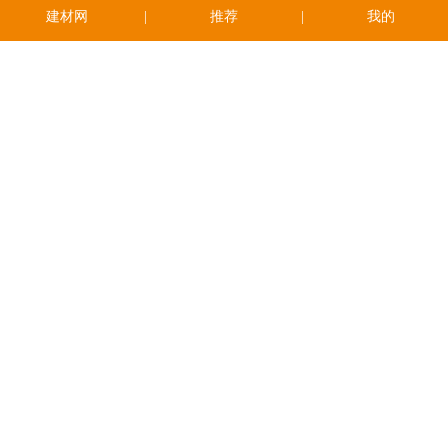
建材网
|
推荐
|
我的
微网首页
返回顶部
版权所有：莆田市建材网
服务热线：0594-2883888
备案号：
闽ICP备15023023号-1