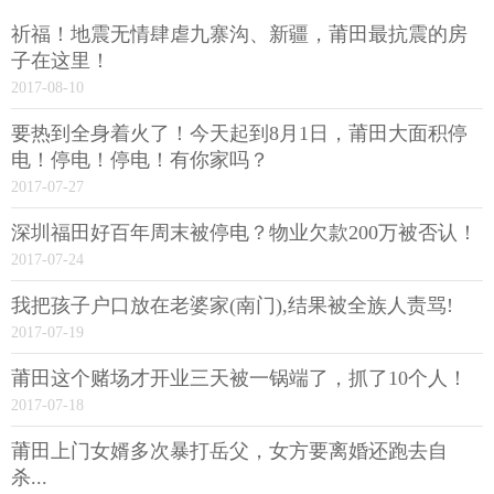
祈福！地震无情肆虐九寨沟、新疆，莆田最抗震的房
子在这里！
2017-08-10
要热到全身着火了！今天起到8月1日，莆田大面积停
电！停电！停电！有你家吗？
2017-07-27
深圳福田好百年周末被停电？物业欠款200万被否认！
2017-07-24
我把孩子户口放在老婆家(南门),结果被全族人责骂!
2017-07-19
莆田这个赌场才开业三天被一锅端了，抓了10个人！
2017-07-18
莆田上门女婿多次暴打岳父，女方要离婚还跑去自
杀...