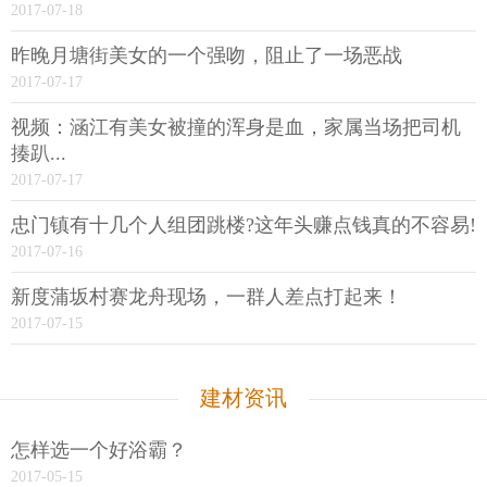
2017-07-18
昨晚月塘街美女的一个强吻，阻止了一场恶战
2017-07-17
视频：涵江有美女被撞的浑身是血，家属当场把司机
揍趴...
2017-07-17
忠门镇有十几个人组团跳楼?这年头赚点钱真的不容易!
2017-07-16
新度蒲坂村赛龙舟现场，一群人差点打起来！
2017-07-15
建材资讯
怎样选一个好浴霸？
2017-05-15