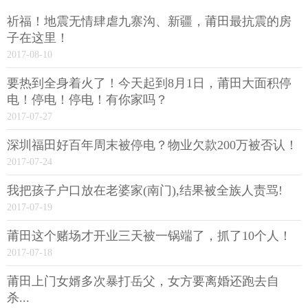
祈福！地震无情肆虐九寨沟、新疆，莆田最抗震的房
子在这里！
2017-08-10
要热到全身着火了！今天起到8月1日，莆田大面积停
电！停电！停电！有你家吗？
2017-07-27
深圳福田好百年周末被停电？物业欠款200万被否认！
2017-07-24
我把孩子户口放在老婆家(南门),结果被全族人责骂!
2017-07-19
莆田这个赌场才开业三天被一锅端了，抓了10个人！
2017-07-18
莆田上门女婿多次暴打岳父，女方要离婚还跑去自
杀...