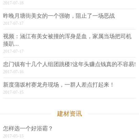
2017-07-18
昨晚月塘街美女的一个强吻，阻止了一场恶战
2017-07-17
视频：涵江有美女被撞的浑身是血，家属当场把司机
揍趴...
2017-07-17
忠门镇有十几个人组团跳楼?这年头赚点钱真的不容易!
2017-07-16
新度蒲坂村赛龙舟现场，一群人差点打起来！
2017-07-15
建材资讯
怎样选一个好浴霸？
2017-05-15