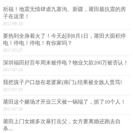
祈福！地震无情肆虐九寨沟、新疆，莆田最抗震的房
子在这里！
2017-08-10
要热到全身着火了！今天起到8月1日，莆田大面积停
电！停电！停电！有你家吗？
2017-07-27
深圳福田好百年周末被停电？物业欠款200万被否认！
2017-07-24
我把孩子户口放在老婆家(南门),结果被全族人责骂!
2017-07-19
莆田这个赌场才开业三天被一锅端了，抓了10个人！
2017-07-18
莆田上门女婿多次暴打岳父，女方要离婚还跑去自
杀...