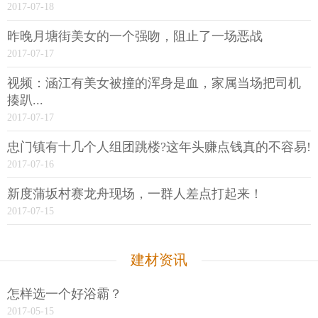
2017-07-18
昨晚月塘街美女的一个强吻，阻止了一场恶战
2017-07-17
视频：涵江有美女被撞的浑身是血，家属当场把司机
揍趴...
2017-07-17
忠门镇有十几个人组团跳楼?这年头赚点钱真的不容易!
2017-07-16
新度蒲坂村赛龙舟现场，一群人差点打起来！
2017-07-15
建材资讯
怎样选一个好浴霸？
2017-05-15