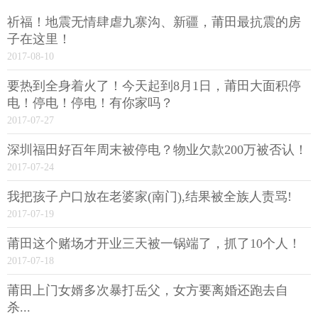
祈福！地震无情肆虐九寨沟、新疆，莆田最抗震的房
子在这里！
2017-08-10
要热到全身着火了！今天起到8月1日，莆田大面积停
电！停电！停电！有你家吗？
2017-07-27
深圳福田好百年周末被停电？物业欠款200万被否认！
2017-07-24
我把孩子户口放在老婆家(南门),结果被全族人责骂!
2017-07-19
莆田这个赌场才开业三天被一锅端了，抓了10个人！
2017-07-18
莆田上门女婿多次暴打岳父，女方要离婚还跑去自
杀...