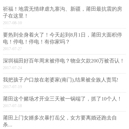
祈福！地震无情肆虐九寨沟、新疆，莆田最抗震的房
子在这里！
2017-08-10
要热到全身着火了！今天起到8月1日，莆田大面积停
电！停电！停电！有你家吗？
2017-07-27
深圳福田好百年周末被停电？物业欠款200万被否认！
2017-07-24
我把孩子户口放在老婆家(南门),结果被全族人责骂!
2017-07-19
莆田这个赌场才开业三天被一锅端了，抓了10个人！
2017-07-18
莆田上门女婿多次暴打岳父，女方要离婚还跑去自
杀...