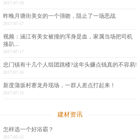
2017-07-18
昨晚月塘街美女的一个强吻，阻止了一场恶战
2017-07-17
视频：涵江有美女被撞的浑身是血，家属当场把司机
揍趴...
2017-07-17
忠门镇有十几个人组团跳楼?这年头赚点钱真的不容易!
2017-07-16
新度蒲坂村赛龙舟现场，一群人差点打起来！
2017-07-15
建材资讯
怎样选一个好浴霸？
2017-05-15