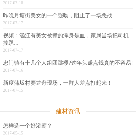
2017-07-18
昨晚月塘街美女的一个强吻，阻止了一场恶战
2017-07-17
视频：涵江有美女被撞的浑身是血，家属当场把司机
揍趴...
2017-07-17
忠门镇有十几个人组团跳楼?这年头赚点钱真的不容易!
2017-07-16
新度蒲坂村赛龙舟现场，一群人差点打起来！
2017-07-15
建材资讯
怎样选一个好浴霸？
2017-05-15