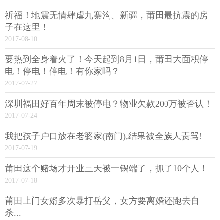
祈福！地震无情肆虐九寨沟、新疆，莆田最抗震的房
子在这里！
2017-08-10
要热到全身着火了！今天起到8月1日，莆田大面积停
电！停电！停电！有你家吗？
2017-07-27
深圳福田好百年周末被停电？物业欠款200万被否认！
2017-07-24
我把孩子户口放在老婆家(南门),结果被全族人责骂!
2017-07-19
莆田这个赌场才开业三天被一锅端了，抓了10个人！
2017-07-18
莆田上门女婿多次暴打岳父，女方要离婚还跑去自
杀...